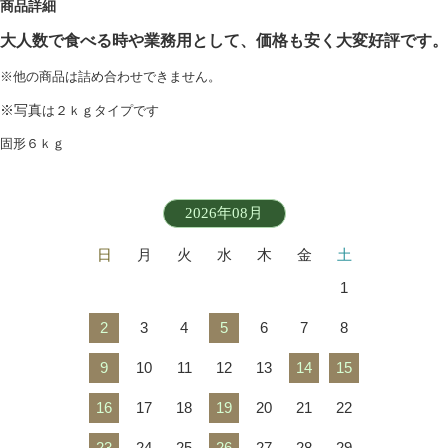
商品詳細
大人数で食べる時や業務用として、
価格も安く大変好評です。
※他の商品は詰め合わせできません。
※写真
は２ｋｇタイプです
固形６ｋｇ
2026年08月
日
月
火
水
木
金
土
1
2
3
4
5
6
7
8
9
10
11
12
13
14
15
16
17
18
19
20
21
22
23
24
25
26
27
28
29