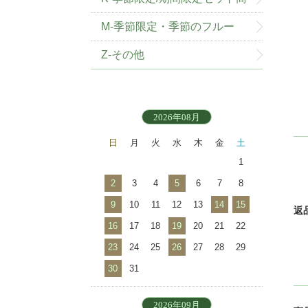
品
M-季節限定・季節のフルー
ツ・野菜
Z-その他
2026年08月
日
月
火
水
木
金
土
1
2
3
4
5
6
7
8
9
10
11
12
13
14
15
返
16
17
18
19
20
21
22
23
24
25
26
27
28
29
30
31
2026年09月