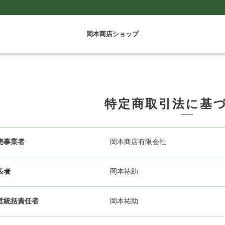
岡本商店ショップ
特定商取引法に基
売事業者
岡本商店有限会社
表者
岡本祐助
営統括責任者
岡本祐助