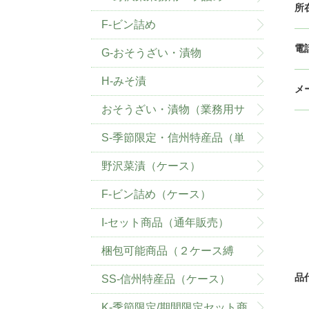
所
F-ビン詰め
電
G-おそうざい・漬物
H-みそ漬
メ
おそうざい・漬物（業務用サ
イズ）
S-季節限定・信州特産品（単
品）
野沢菜漬（ケース）
F-ビン詰め（ケース）
I-セット商品（通年販売）
梱包可能商品（２ケース縛
品
り）
SS-信州特産品（ケース）
K-季節限定/期間限定セット商