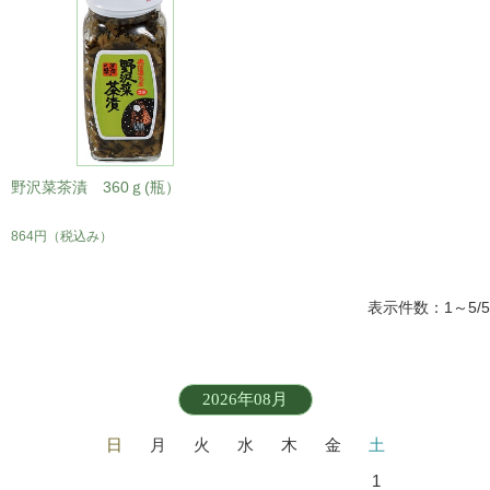
野沢菜茶漬 360ｇ(瓶）
864円
（税込み）
表示件数：1～5/5
2026年08月
日
月
火
水
木
金
土
1