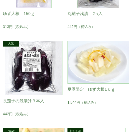
ゆず大根 150ｇ
丸茄子浅漬 ２ｹ入
313円
（税込み）
442円
（税込み）
夏季限定 ゆず大根1ｋｇ
長茄子の浅漬け３本入
1,544円
（税込み）
442円
（税込み）