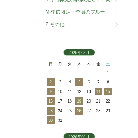
品
M-季節限定・季節のフルー
ツ・野菜
Z-その他
2026年08月
日
月
火
水
木
金
土
1
2
3
4
5
6
7
8
9
10
11
12
13
14
15
16
17
18
19
20
21
22
23
24
25
26
27
28
29
30
31
2026年09月