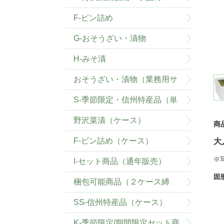
F-ビン詰め
G-おそうざい・漬物
H-みそ漬
おそうざい・漬物（業務用サ
イズ）
S-季節限定・信州特産品（単
品）
野沢菜漬（ケース）
商
F-ビン詰め（ケース）
大
※
I-セット商品（通年販売）
固
梱包可能商品（２ケース縛
り）
SS-信州特産品（ケース）
K-季節限定/期間限定セット商