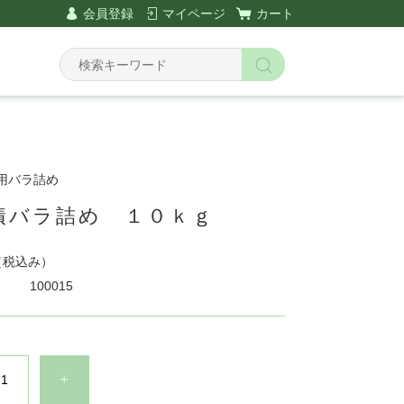
会員登録
マイページ
カート
務用バラ詰め
漬バラ詰め １０ｋｇ
（税込み）
100015
+