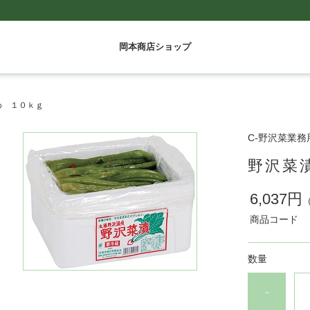
岡本商店ショップ
め １０ｋｇ
C-野沢菜業
野沢菜
6,037円
商品コード
数量
-