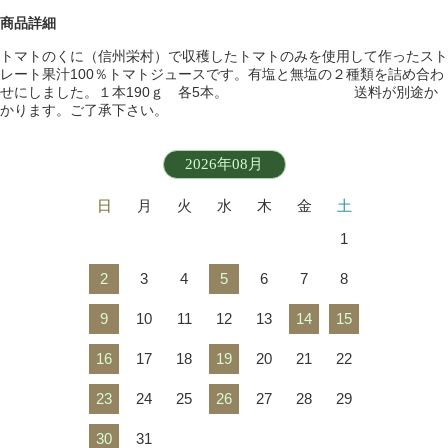
商品詳細
トマトのくに（信州栄村）で収穫したトマトのみを使用して作ったスト
レート果汁100％トマトジュースです。有塩と無塩の２種類を詰め合わ
せにしました。１本190ｇ 各5本。 送料が別途か
かります。ご了承下さい。
2026年08月
日
月
火
水
木
金
土
1
2
3
4
5
6
7
8
9
10
11
12
13
14
15
16
17
18
19
20
21
22
23
24
25
26
27
28
29
30
31