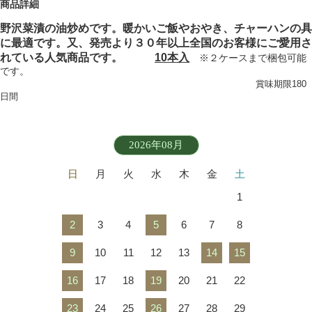
商品詳細
野沢菜漬の油炒めです。暖かいご飯やおやき、チャーハンの具
に最適です。又、発売より３０年以上全国のお客様にご愛用さ
れている人気商品です。
10本入
※２ケースまで梱包可能
です。
賞味期限180
日間
2026年08月
日
月
火
水
木
金
土
1
2
3
4
5
6
7
8
9
10
11
12
13
14
15
16
17
18
19
20
21
22
23
24
25
26
27
28
29